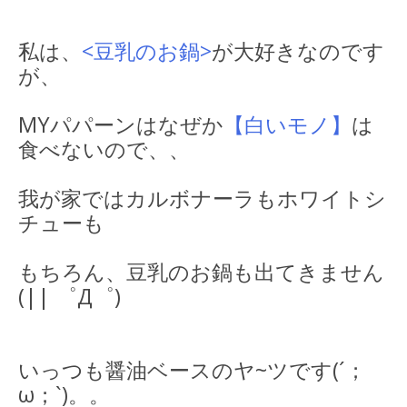
私は、
<豆乳のお鍋>
が大好きなのです
が、
MYパパーンはなぜか
【白いモノ】
は
食べないので、、
我が家ではカルボナーラもホワイトシ
チューも
もちろん、豆乳のお鍋も出てきません
(|| ゜Д゜)
いっつも醤油ベースのヤ~ツです(´；
ω；`)。。