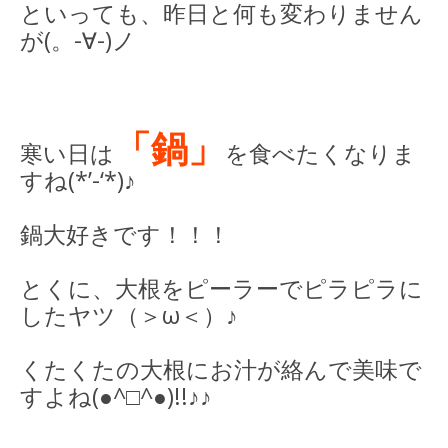
といっても、昨日と何も変わりません
が(。-∀-)ノ
「鍋」
寒い日は
を食べたくなりま
すね(*’-‘*)♪
鍋大好きです！！！
とくに、大根をピーラーでピラピラに
したヤツ（＞ω＜）♪
くたくたの大根にお汁が絡んで美味で
すよね(●^□^●)!!♪♪