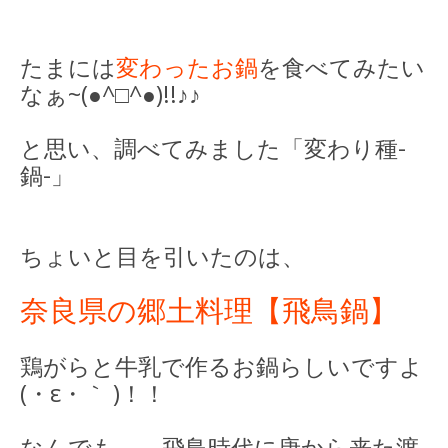
たまには
変わったお鍋
を食べてみたい
なぁ~(●^□^●)!!♪♪
と思い、調べてみました「変わり種-
鍋-」
ちょいと目を引いたのは、
奈良県の郷土料理【飛鳥鍋】
鶏がらと牛乳で作るお鍋らしいですよ
(・ε・｀ )！！
なんでも、、飛鳥時代に唐から来た渡