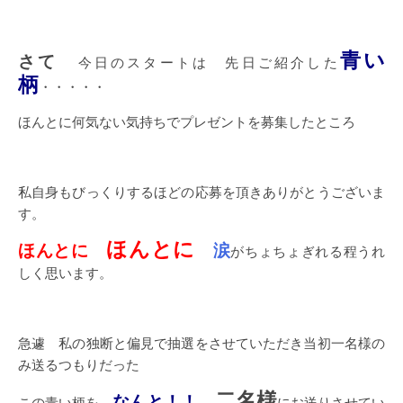
青い
さて
今日のスタートは 先日ご紹介した
柄
・・・・・
ほんとに何気ない気持ちでプレゼントを募集したところ
私自身もびっくりするほどの応募を頂きありがとうございま
す。
ほんとに
ほんとに
涙
がちょちょぎれる程うれ
しく思います。
急遽 私の独断と偏見で抽選をさせていただき当初一名様の
み送るつもりだった
二名様
なんと！！
この青い柄を
にお送りさせてい