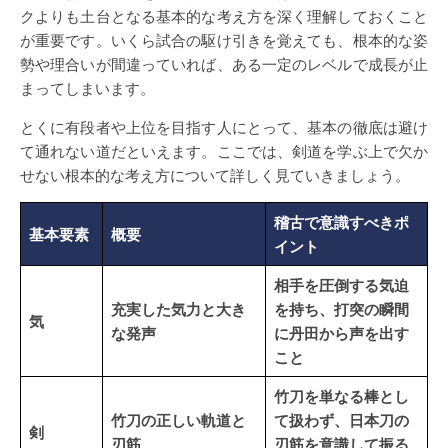
クよりも土台となる基本的な考え方を深く理解しておくこと
が重要です。いくら試合の駆け引きを覚えても、根本的な姿
勢や理合いが間違っていれば、ある一定のレベルで成長が止
まってしまいます。
とくに有段者や上位を目指す人にとって、基本の徹底は避け
て通れない道だといえます。ここでは、剣道を学ぶ上で欠か
せない根本的な考え方について詳しく見ていきましょう。
稽古で意識すべきポ
基本要素
概要
イント
相手を圧倒する気迫
充実した気力と大き
を持ち、打突の瞬間
気
な発声
に丹田から声を出す
こと
竹刀を単なる棒とし
竹刀の正しい軌道と
て扱わず、日本刀の
剣
刃筋
刃筋を意識して振る