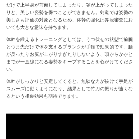
だけで上半身が前傾してしまったり、顎が上がってしまった
りと、美しい姿勢を保つことができません。剣道では姿勢の
美しさも評価の対象となるため、体幹の強化は昇段審査にお
いても大きな意味を持ちます。
体幹を鍛えるトレーニングとしては、うつ伏せの状態で前腕
とつま先だけで体を支えるプランクが手軽で効果的です。腰
が反ったりお尻が上がりすぎたりしないよう、頭からかかと
までが一直線になる姿勢をキープすることを心がけてくださ
い。
体幹がしっかりと安定してくると、無駄な力が抜けて手足が
スムーズに動くようになり、結果として竹刀の振りが速くな
るという相乗効果も期待できます。