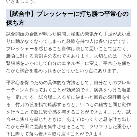
いきましょう。
【試合中】プレッシャーに打ち勝つ平常心の
保ち方
試合開始の合図が鳴った瞬間、極度の緊張から手足が思い通
りに動かなくなってしまった経験を持つ人は多いはずです。
プレッシャーを感じること自体は決して悪いことではなく、
勝負に対する真剣さの表れでもあります。大切なのは、その
緊張感をいかにして自分のエネルギーに変え、平常心を保ち
ながら試合を進められるかどうかという点にあります。
平常心を保つための具体的な方法として、自分なりのプレル
ーティンを作っておくことが効果的です。防具をつける順番
を一定にする、試合場に入る前に決まった回数の深呼吸をす
る、竹刀の弦を指で確認するなど、いつもの稽古と同じ動作
を行うことで脳に安心感を与えることができます。また、試
合中に焦りを感じたときは、あえてゆっくりと息を吐き出し
ながら丹田に意識を集中させることで、フワフワした重心が
下に降りて落ち着きを取り戻すことができます。