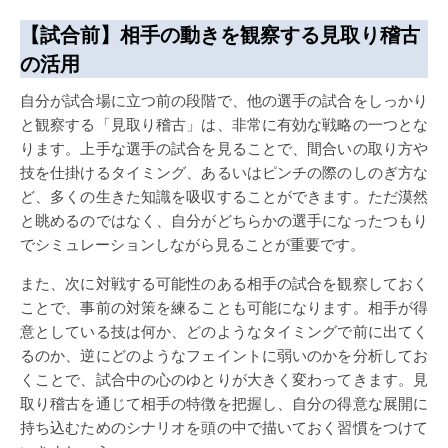
【試合前】相手の動きを観察する見取り稽古
の活用
自分が試合場に立つ前の段階で、他の選手の試合をしっかり
と観察する「見取り稽古」は、非常に有効な戦略の一つとな
ります。上手な選手の試合を見ることで、間合いの取り方や
技を仕掛けるタイミング、あるいはピンチの際のしのぎ方な
ど、多くの生きた知識を吸収することができます。ただ漠然
と眺めるのではなく、自分がどちらかの選手になったつもり
でシミュレーションしながら見ることが重要です。
また、次に対戦する可能性のある相手の試合を観察しておく
ことで、事前の対策を練ることも可能になります。相手が得
意としている技は何か、どのようなタイミングで前に出てく
るのか、逆にどのようなフェイントに弱いのかを分析してお
くことで、試合中の心のゆとりが大きく変わってきます。見
取り稽古を通じて相手の特徴を把握し、自分の得意な展開に
持ち込むためのシナリオを頭の中で描いておく習慣をつけて