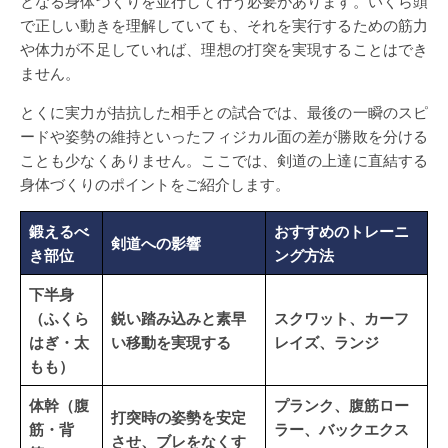
となる身体づくりを並行して行う必要があります。いくら頭
で正しい動きを理解していても、それを実行するための筋力
や体力が不足していれば、理想の打突を実現することはでき
ません。
とくに実力が拮抗した相手との試合では、最後の一瞬のスピ
ードや姿勢の維持といったフィジカル面の差が勝敗を分ける
ことも少なくありません。ここでは、剣道の上達に直結する
身体づくりのポイントをご紹介します。
鍛えるべ
おすすめのトレーニ
剣道への影響
き部位
ング方法
下半身
（ふくら
鋭い踏み込みと素早
スクワット、カーフ
はぎ・太
い移動を実現する
レイズ、ランジ
もも）
体幹（腹
プランク、腹筋ロー
打突時の姿勢を安定
筋・背
ラー、バックエクス
させ、ブレをなくす