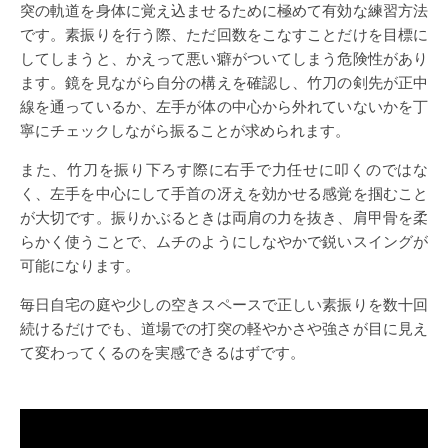
突の軌道を身体に覚え込ませるために極めて有効な練習方法
です。素振りを行う際、ただ回数をこなすことだけを目標に
してしまうと、かえって悪い癖がついてしまう危険性があり
ます。鏡を見ながら自分の構えを確認し、竹刀の剣先が正中
線を通っているか、左手が体の中心から外れていないかを丁
寧にチェックしながら振ることが求められます。
また、竹刀を振り下ろす際に右手で力任せに叩くのではな
く、左手を中心にして手首の冴えを効かせる感覚を掴むこと
が大切です。振りかぶるときは両肩の力を抜き、肩甲骨を柔
らかく使うことで、ムチのようにしなやかで鋭いスイングが
可能になります。
毎日自宅の庭や少しの空きスペースで正しい素振りを数十回
続けるだけでも、道場での打突の軽やかさや強さが目に見え
て変わってくるのを実感できるはずです。