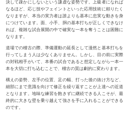
決して疎かにしないという謙虚な姿勢です。上級者になれば
なるほど、応じ技やフェイントといった応用技術に頼りたく
なりますが、本当の実力者は誰よりも基本に忠実な動きを身
につけています。面、小手、胴の基本打ちが正しくできなけ
れば、複雑な試合展開の中で確実な一本を奪うことは困難に
なります。
道場での稽古の際、準備運動の延長として漫然と基本打ちを
行ってしまう人は少なくありません。しかし、目の前に実際
の対戦相手がいて、本番の試合であると想定しながら一本一
本を大切に打ち込むことで、稽古の質は劇的に変わります。
構えの姿勢、左手の位置、足の幅、打った後の抜け方など、
細部にまで意識を向けて修正を繰り返すことが上達への近道
となります。地味な練習を飽きずに継続できる人こそが、最
終的に大きな壁を乗り越えて強さを手に入れることができる
のです。