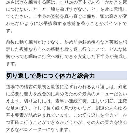
足さばきを練習する際は、すり足の基本である「かかとを床
につけないこと」と「膝を曲げすぎないこと」を常に意識し
てください。上半身の姿勢を真っ直ぐに保ち、頭の高さが変
わらないように水平移動する感覚を養うことがポイントで
す。
前後に動く練習だけでなく、斜め前や斜め後ろなど実戦を想
定した複雑な方向への移動も繰り返し行うことで、どんな体
勢からでも瞬時に打突へ移行できる安定した下半身が完成し
ます。
切り返しで身につく体力と総合力
道場での稽古の最初と最後に必ず行われる切り返しは、剣道
に必要な能力を総合的に高めるための最高のメニューだとい
えます。切り返しには、素早い連続打突、正しい刃筋、正確
な足さばき、そして長く続く息づかいなど、剣道のあらゆる
基本要素が詰め込まれています。この切り返しを全力で、か
つ正確に行うことができるかどうかが、その人の実力を測る
大きなバロメーターになります。