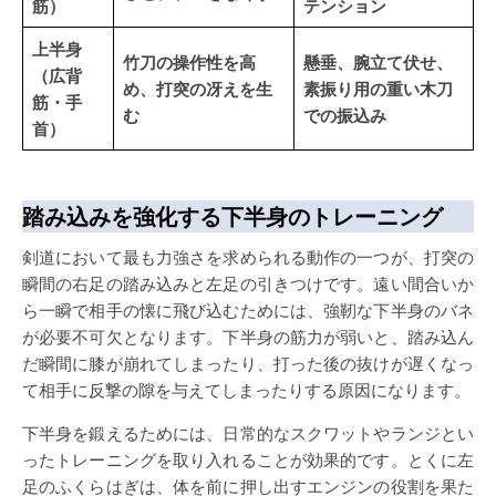
筋）
テンション
上半身
竹刀の操作性を高
懸垂、腕立て伏せ、
（広背
め、打突の冴えを生
素振り用の重い木刀
筋・手
む
での振込み
首）
踏み込みを強化する下半身のトレーニング
剣道において最も力強さを求められる動作の一つが、打突の
瞬間の右足の踏み込みと左足の引きつけです。遠い間合いか
ら一瞬で相手の懐に飛び込むためには、強靭な下半身のバネ
が必要不可欠となります。下半身の筋力が弱いと、踏み込ん
だ瞬間に膝が崩れてしまったり、打った後の抜けが遅くなっ
て相手に反撃の隙を与えてしまったりする原因になります。
下半身を鍛えるためには、日常的なスクワットやランジとい
ったトレーニングを取り入れることが効果的です。とくに左
足のふくらはぎは、体を前に押し出すエンジンの役割を果た