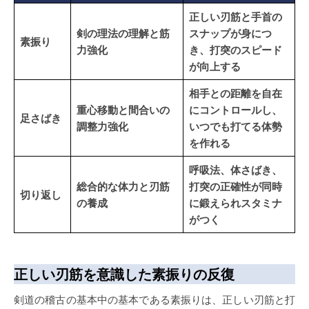
正しい刃筋と手首の
剣の理法の理解と筋
スナップが身につ
素振り
力強化
き、打突のスピード
が向上する
相手との距離を自在
重心移動と間合いの
にコントロールし、
足さばき
調整力強化
いつでも打てる体勢
を作れる
呼吸法、体さばき、
総合的な体力と刃筋
打突の正確性が同時
切り返し
の養成
に鍛えられスタミナ
がつく
正しい刃筋を意識した素振りの反復
剣道の稽古の基本中の基本である素振りは、正しい刃筋と打