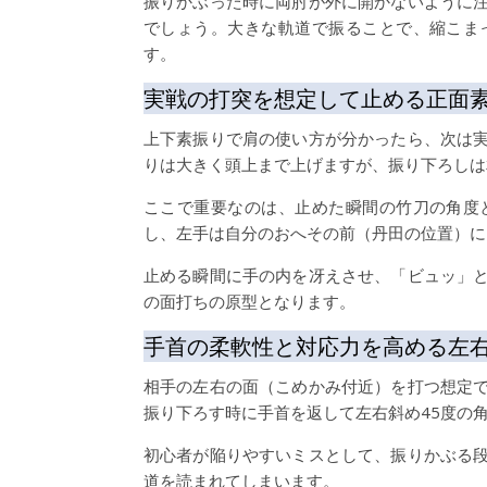
振りかぶった時に両肘が外に開かないように
でしょう。大きな軌道で振ることで、縮こま
す。
実戦の打突を想定して止める正面
上下素振りで肩の使い方が分かったら、次は
りは大きく頭上まで上げますが、振り下ろしは
ここで重要なのは、止めた瞬間の竹刀の角度
し、左手は自分のおへその前（丹田の位置）に
止める瞬間に手の内を冴えさせ、「ビュッ」
の面打ちの原型となります。
手首の柔軟性と対応力を高める左
相手の左右の面（こめかみ付近）を打つ想定
振り下ろす時に手首を返して左右斜め45度の
初心者が陥りやすいミスとして、振りかぶる
道を読まれてしまいます。