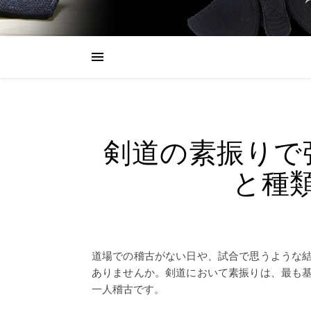
剣道の素振りで
と種
道場での稽古がない日や、試合で思うような
ありませんか。剣道において素振りは、最も
一人稽古です。