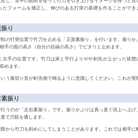
注意し、背中の筋肉を使って竹刀を引き上げるイメージを持つと良
ったフォームを矯正し、伸びのある打突の基礎を作ることができ
素振り
実戦の打突位置で竹刀を止める「正面素振り」を行います。振りか
相手の面の高さ（自分の目線の高さ）でピタリと止めます。
と左手の位置です。竹刀は床と平行よりやや剣先が上がった状態
収めます。
という風切り音が剣先側で鳴るように意識してください。これが実
右素振り
で行うのが「左右素振り」です。振りかぶりは真っ直ぐ頭上へ上げ
角度で刃筋を通します。
段階から竹刀を斜めにしてしまうことがあります。これでは相手に