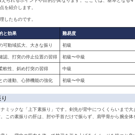
鍛えられるポイントや目的が異なります。ここでは、基本となる4
点を紹介します。
理したものです。
的と効果
難易度
の可動域拡大、大きな振り
初級
確認、打突の停止位置の習得
初級〜中級
柔軟性、斜め打突の習得
中級
との連動、心肺機能の強化
初級〜中級
振り
イナミックな「上下素振り」です。剣先が背中につくくらいまで大
す。この素振りの肝は、肘や手首だけで振らず、肩甲骨から腕全体