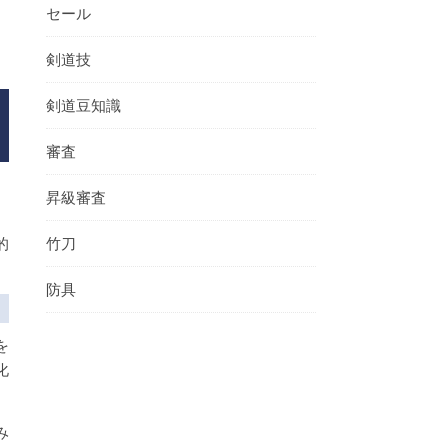
セール
剣道技
剣道豆知識
審査
昇級審査
的
竹刀
防具
を
化
み