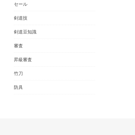
セール
剣道技
剣道豆知識
審査
昇級審査
竹刀
防具