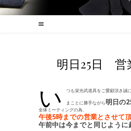
明日25日 
い
つも栄光武道具をご愛顧頂き誠
明日の2
まことに勝手ながら
全体ミーティングの為、
午後5時までの営業とさせて
午前中は今までと同じように越