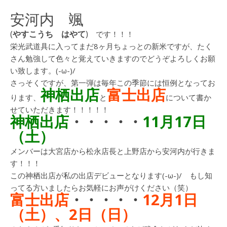
安河内 颯
(
やすこうち はやて
)
です！！！
栄光武道具に入ってまだ8ヶ月ちょっとの新米ですが、たく
さん勉強して色々と覚えていきますのでどうぞよろしくお願
い致します。(-ω-)/
さっそくですが、第一弾は毎年この季節には恒例となってお
神栖出店
富士出店
ります、
と
について書か
せていただきます！！！！！
神栖出店
・・・・・
11月17日
（土）
メンバーは大宮店から松永店長と上野店から安河内が行きま
す！！！
この神栖出店が私の出店デビューとなります(-ω-)/ もし知
ってる方いましたらお気軽にお声がけください（笑）
富士出店
・・・・・
12月1日
（土）、2日（日）