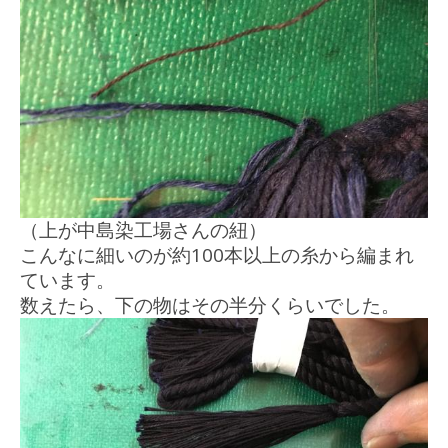
（上が中島染工場さんの紐）
こんなに細いのが約100本以上の糸から編まれ
ています。
数えたら、下の物はその半分くらいでした。