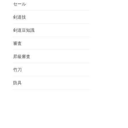
セール
剣道技
剣道豆知識
審査
昇級審査
竹刀
防具