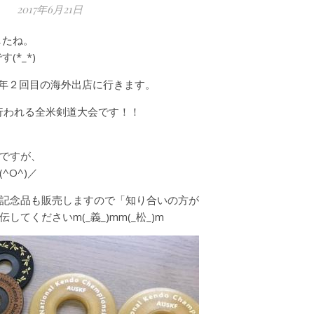
2017年6月21日
したね。
*_*)
年２回目の海外出店に行きます。
行われる全米剣道大会です！！
ですが、
O^)／
記念品も販売しますので「知り合いの方が
くださいm(_義_)mm(_松_)m