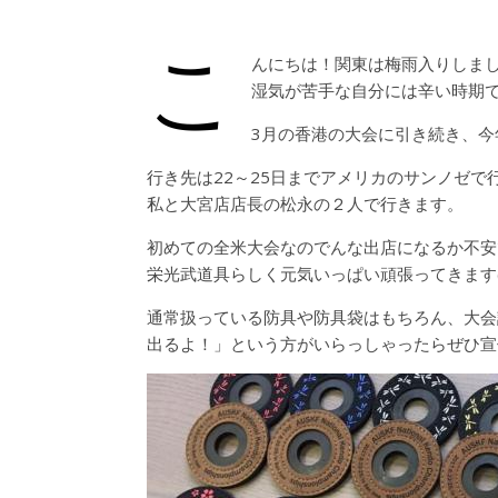
こ
んにちは！関東は梅雨入りしま
湿気が苦手な自分には辛い時期です(
3月の香港の大会に引き続き、今
行き先は22～25日までアメリカのサンノゼで
私と大宮店店長の松永の２人で行きます。
初めての全米大会なのでんな出店になるか不安
栄光武道具らしく元気いっぱい頑張ってきます(^
通常扱っている防具や防具袋はもちろん、大会
出るよ！」という方がいらっしゃったらぜひ宣伝して