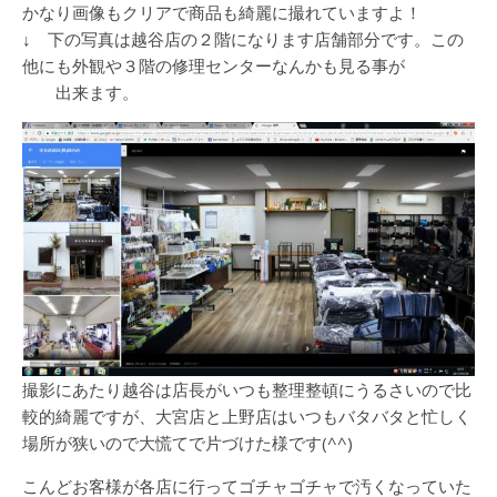
かなり画像もクリアで商品も綺麗に撮れていますよ！
↓ 下の写真は越谷店の２階になります店舗部分です。この
他にも外観や３階の修理センターなんかも見る事が
出来ます。
撮影にあたり越谷は店長がいつも整理整頓にうるさいので比
較的綺麗ですが、大宮店と上野店はいつもバタバタと忙しく
場所が狭いので大慌てで片づけた様です(^^)
こんどお客様が各店に行ってゴチャゴチャで汚くなっていた