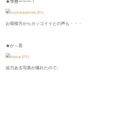
★専務ーーー！
お母様方からカッコイイとの声も・・・
★か～君
迫力ある写真が撮れたので。