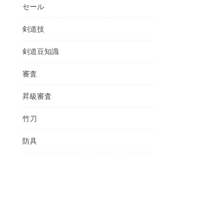
セール
剣道技
剣道豆知識
審査
昇級審査
竹刀
防具