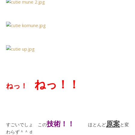
ねっ！！
ねっ！
技術！！
原案
すごいでしょ この
ほとんど
と変
わらず＾＾ｄ