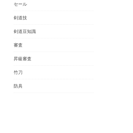
セール
剣道技
剣道豆知識
審査
昇級審査
竹刀
防具