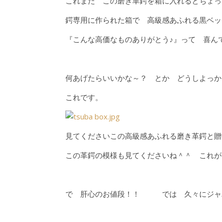
これまた この磨き革鍔を箱に入れるとちょっ
鍔専用に作られた箱で 高級感あふれる黒ベッ
『こんな高価なものありがとう♪』って 喜ん
何あげたらいいかな～？ とか どうしよっか
これです。
見てくださいこの高級感あふれる磨き革鍔と贈
この革鍔の模様も見てくださいね＾＾ これが
で 肝心のお値段！！ では 久々にジャ