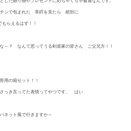
とした贈り物やプレゼントにめちゃくちゃ最適なんです。
チンで包まれた 革鍔を見たら 絶対に
でもらえるはず！！
な～？ なんて思ってうる剣道家の皆さん ご父兄方！！
答用の箱セット！！
さっき言ってた表情ってやつです。 はい
パネット風で行きますか～