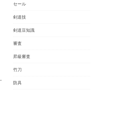
セール
剣道技
剣道豆知識
審査
昇級審査
竹刀
～
防具