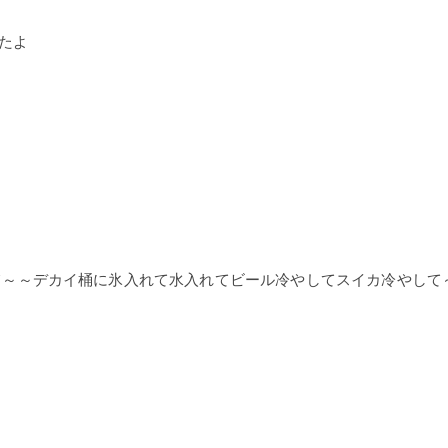
たよ
て～～デカイ桶に氷入れて水入れてビール冷やしてスイカ冷やして