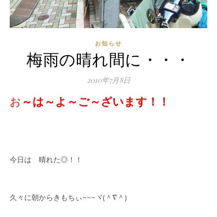
お知らせ
梅雨の晴れ間に・・・
2010年7月8日
お～は～よ～ご～ざいます！！
今日は 晴れた◎！！
久々に朝からきもちぃ~~~ヾ(＾∇＾)