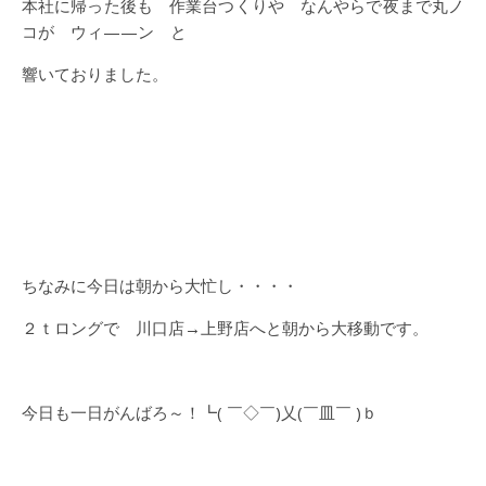
本社に帰った後も 作業台つくりや なんやらで夜まで丸ノ
コが ウィ——ン と
響いておりました。
ちなみに今日は朝から大忙し・・・・
２ｔロングで 川口店→上野店へと朝から大移動です。
今日も一日がんばろ～！┗( ￣◇￣)乂(￣皿￣ )ｂ