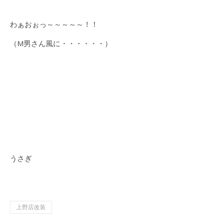
わぁおぉっ～～～～～！！
（M男さん風に・・・・・・）
うさぎ
上野店改装