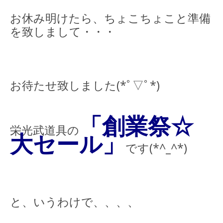
お休み明けたら、ちょこちょこと準備
を致しまして・・・
お待たせ致しました(*ﾟ▽ﾟ*)
「創業祭☆
栄光武道具の
大セール」
です(*^_^*)
と、いうわけで、、、、