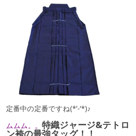
定番中の定番ですね(*’-‘*)♪
特織ジャージ&テトロ
ムムム。。
ン袴の最強タッグ！！