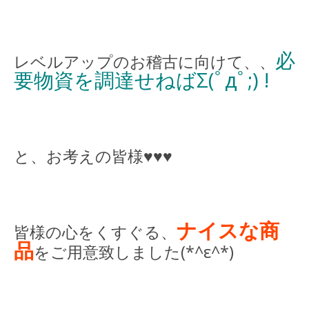
必
レベルアップのお稽古に向けて、、
要物資を調達せねばΣ(ﾟдﾟ;) !
と、お考えの皆様♥♥♥
ナイスな商
皆様の心をくすぐる、
品
をご用意致しました(*^ε^*)