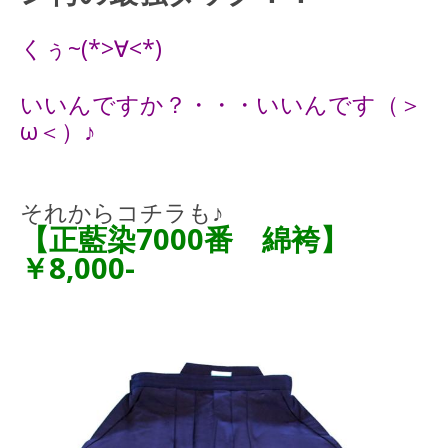
くぅ~(*>∀<*)
いいんですか？・・・いいんです（＞
ω＜）♪
それからコチラも♪
【正藍染7000番 綿袴】
￥8,000-