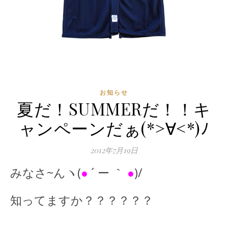
お知らせ
夏だ！SUMMERだ！！キ
ャンペーンだぁ(*>∀<*)ﾉ
2012年7月19日
みなさ~んヽ(
●
´ ー ｀
●
)/
知ってますか？？？？？？