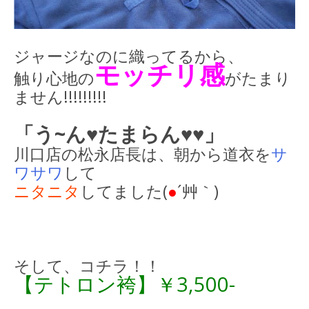
ジャージなのに織ってるから、
モッチリ感
触り心地の
がたまり
ません!!!!!!!!!
「う~ん♥たまらん♥♥」
川口店の松永店長は、朝から道衣を
サ
ワサワ
して
ニタニタ
してました(
●
´艸｀)
そして、コチラ！！
【テトロン袴】￥3,500-