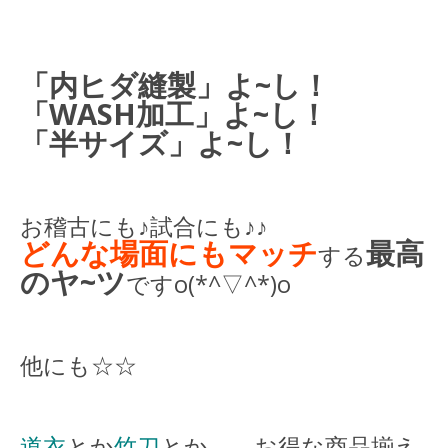
「内ヒダ縫製」よ~し！
「WASH加工」よ~し！
「半サイズ」よ~し！
お稽古にも♪試合にも♪♪
どんな場面にもマッチ
最高
する
のヤ~ツ
ですo(*^▽^*)o
他にも☆☆
道衣
とか
竹刀
とか、、お得な商品揃え