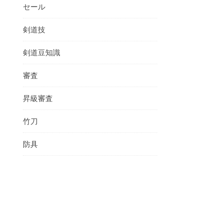
セール
剣道技
剣道豆知識
審査
昇級審査
竹刀
防具