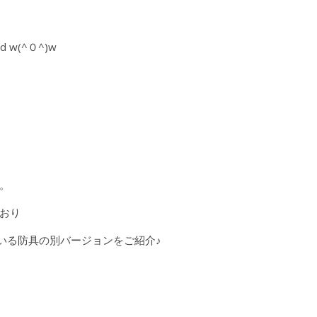
w(^０^)w
。
おり
いる防具の別バージョンをご紹介♪