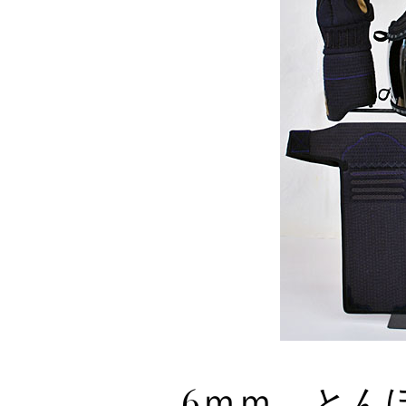
6ｍｍ とん